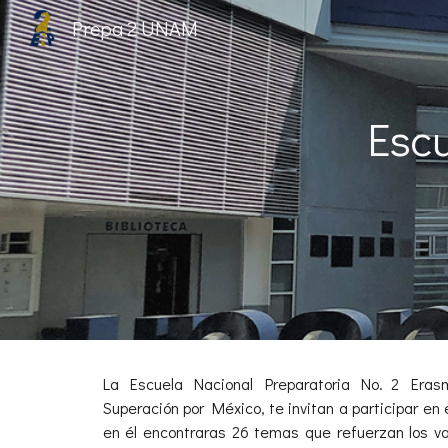
Prepa 2 UNAM
Sk
Esc
La Escuela Nacional Preparatoria No. 2 Erasm
Superación por México, te invitan a participar 
en él encontraras 26 temas que refuerzan los va