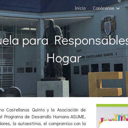
Inicio
Conócenos
ip to main content
Skip to navigat
uela para Responsables
Hogar
o Castellanos Quinto y la Asociación de
en el Programa de Desarrollo Humano ASUME,
lores, la autoestima, el compromiso con la